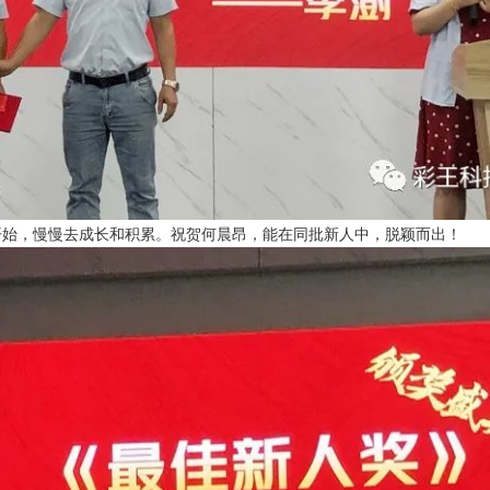
开始，慢慢去成长和积累。祝贺何晨昂，能在同批新人中，脱颖而出！